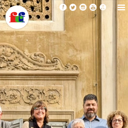
F
Vés
FEDERACIÓ CATALANA
DE FOTOGRAFIA
al
C
contingut
F