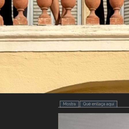
.
.
Mostra
(pestanya activa)
Què enllaça aquí