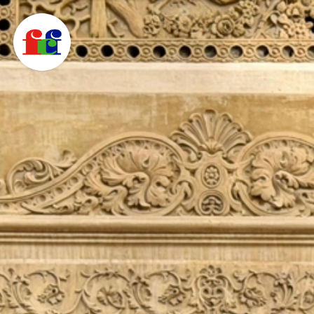
F
C
F