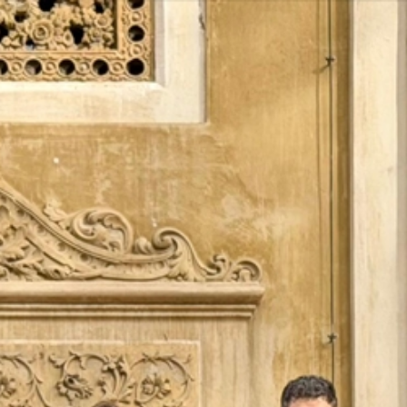
Vés
al
contingut