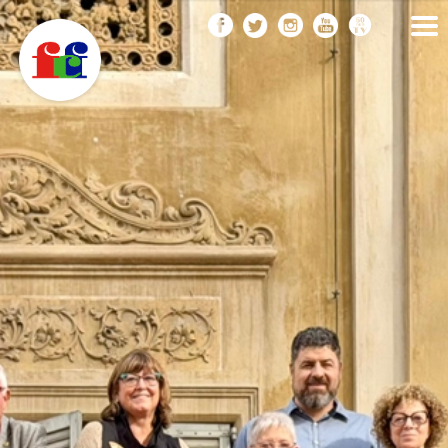
F
Vés
FEDERACIÓ CATALANA
DE FOTOGRAFIA
al
C
contingut
F