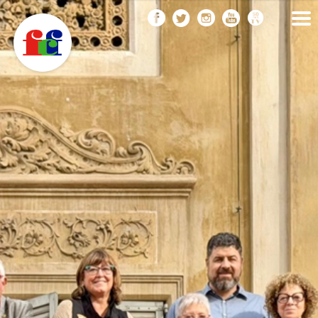
F
Vés
FEDERACIÓ CATALANA
DE FOTOGRAFIA
al
C
contingut
F