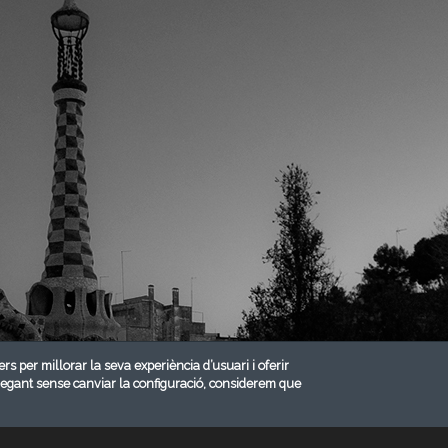
ers per millorar la seva experiència d’usuari i oferir
vegant sense canviar la configuració, considerem que