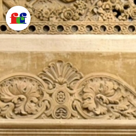
F
C
F