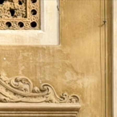
Vés
al
contingut