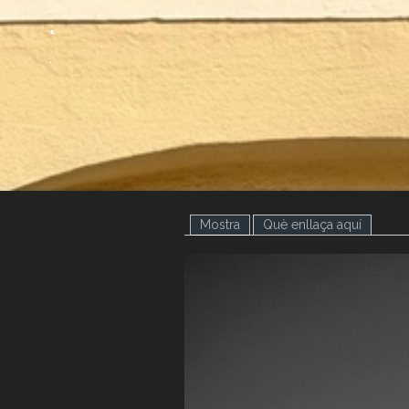
.
.
Mostra
(pestanya activa)
Què enllaça aquí