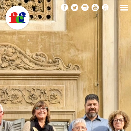
F
Vés
FEDERACIÓ CATALANA
DE FOTOGRAFIA
al
C
contingut
F