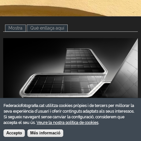
Mostra
(pestanya activa)
Què enllaça aquí
Federaciofotografia.cat utilitza cookies pròpies i de tercers per millorar la
seva experiència d’usuari i oferir continguts adaptats als seus interessos.
Si segueix navegant sense canviar la configuració, considerem que
accepta el seu ús.
Veure la nostra política de cookies
.
DESEMBRE 2023
Accepto
Més informació
Categoria: