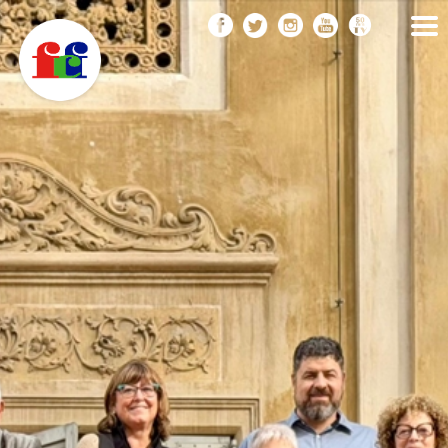
F
Vés
FEDERACIÓ CATALANA
DE FOTOGRAFIA
al
C
contingut
F