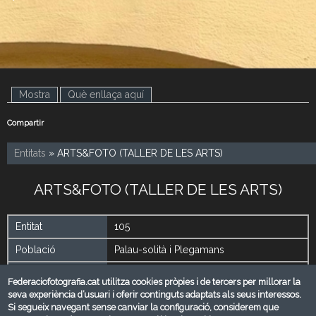
Mostra
(pestanya activa)
Què enllaça aquí
Compartir
Entitats
» ARTS&FOTO (TALLER DE LES ARTS)
ARTS&FOTO (TALLER DE LES ARTS)
Entitat
105
Població
Palau-solità i Plegamans
Província
Barcelona
Federaciofotografia.cat utilitza cookies pròpies i de tercers per millorar la
seva experiència d’usuari i oferir continguts adaptats als seus interessos.
President
Pedro Mohedano
Si segueix navegant sense canviar la configuració, considerem que