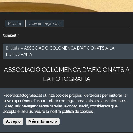
Mostra
(pestanya activa)
Què enllaça aquí
Compartir
Entitats
» ASSOCIACIÓ COLOMENCA D'AFICIONATS A LA
FOTOGRAFIA
ASSOCIACIÓ COLOMENCA D'AFICIONATS A
LA FOTOGRAFIA
Entitat
111
Federaciofotografia.cat utilitza cookies pròpies i de tercers per millorar la
seva experiència d’usuari i oferir continguts adaptats als seus interessos.
Població
Santa Coloma de Gramanet
Si segueix navegant sense canviar la configuració, considerem que
accepta el seu ús.
Veure la nostra política de cookies
.
Província
Barcelona
Accepto
Més informació
President
Pedro Jose Justicia Celdran