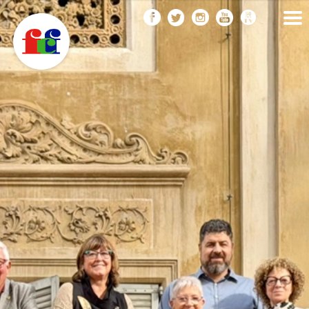
F
Vés
FEDERACIÓ CATALANA
DE FOTOGRAFIA
al
C
contingut
F