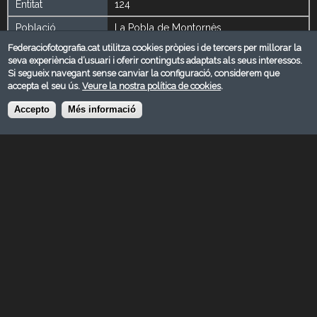
Entitat
124
Població
La Pobla de Montornès
Federaciofotografia.cat utilitza cookies pròpies i de tercers per millorar la
Província
Tarragona
seva experiència d’usuari i oferir continguts adaptats als seus interessos.
Si segueix navegant sense canviar la configuració, considerem que
President
Julie Mavuanga
accepta el seu ús.
Veure la nostra política de cookies
.
Email
afaa.fotoaso@gmail.com
Accepto
Més informació
Web
https://asoafaa.wordpress.com
Facebook:
https://www.facebook.com/groups/2880185005560073
Instagram:
https://instagram.com/aso_afaa?igshid=YmMyMTA2M2Y=
Hora apertura
12h