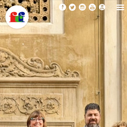
F
Vés
FEDERACIÓ CATALANA
DE FOTOGRAFIA
al
C
contingut
F