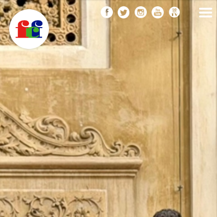
F
Vés
FEDERACIÓ CATALANA
DE FOTOGRAFIA
al
C
contingut
F