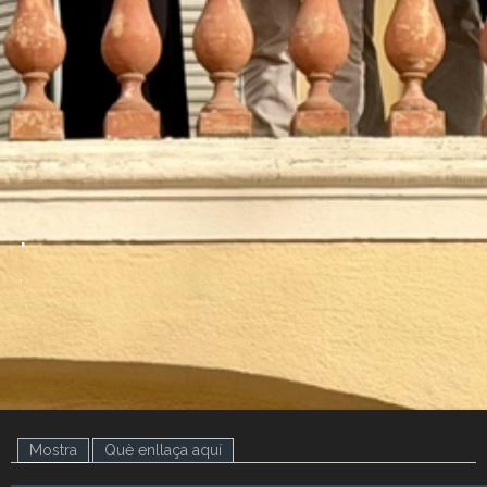
.
.
Mostra
(pestanya activa)
Què enllaça aquí