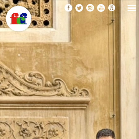
F
Vés
FEDERACIÓ CATALANA
DE FOTOGRAFIA
al
C
contingut
F