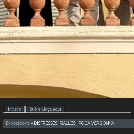
.
.
Mostra
(pestanya activa)
Què enllaça aquí
Exposicions
» DISFRESSES, RIALLES I POCA VERGONYA