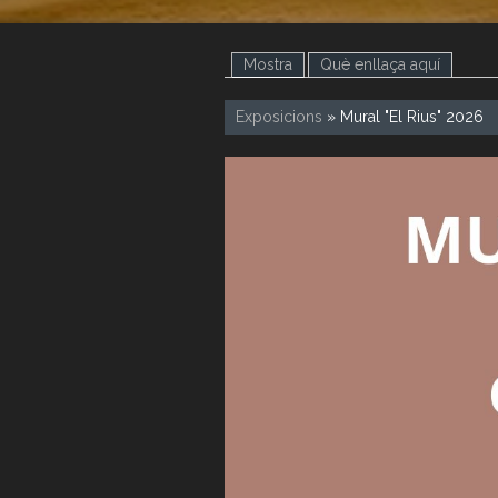
Mostra
(pestanya activa)
Què enllaça aquí
Exposicions
» Mural "El Rius" 2026