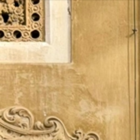
Vés
al
contingut