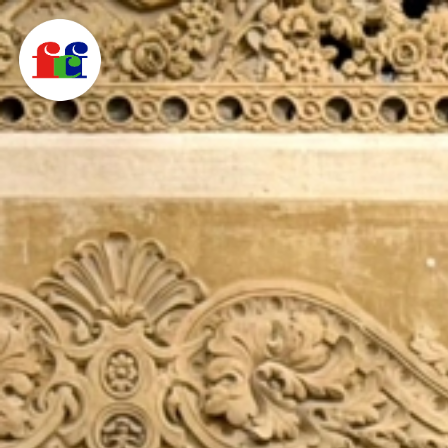
F
C
F