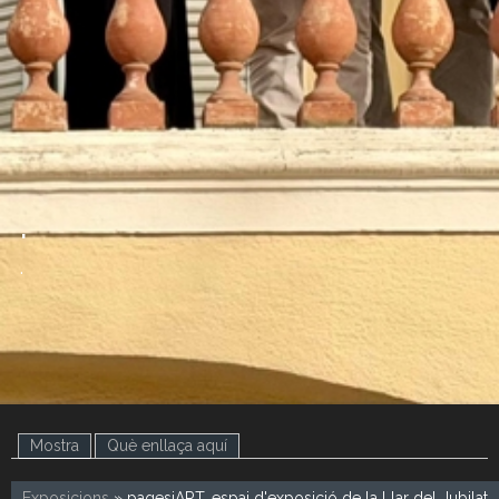
.
.
Mostra
(pestanya activa)
Què enllaça aquí
Exposicions
» pagesiART, espai d'exposició de la Llar del Jubilat