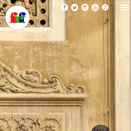
F
Vés
FEDERACIÓ CATALANA
DE FOTOGRAFIA
al
C
contingut
F