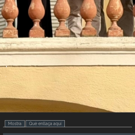
.
.
Mostra
(pestanya activa)
Què enllaça aquí