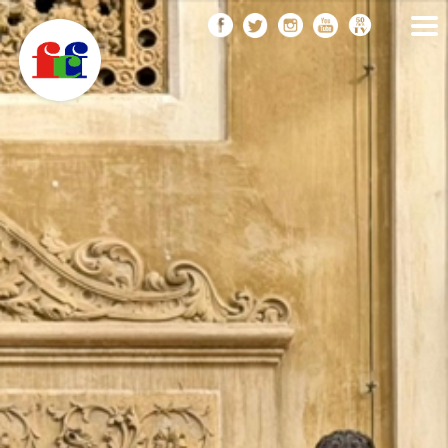
F
Vés
FEDERACIÓ CATALANA
DE FOTOGRAFIA
al
C
contingut
F