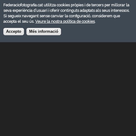
Federaciofotografia.cat utilitza cookies pròpies i de tercers per millorar la
seva experiència d’usuari i oferir continguts adaptats als seus interessos.
Si segueix navegant sense canviar la configuració, considerem que
accepta el seu ús.
Veure la nostra política de cookies
.
Accepto
Més informació
GENER 2019
Categoria:
Reportatge
© FEDERACIÓ CATALANA DE FOTOGRAFIA 2026