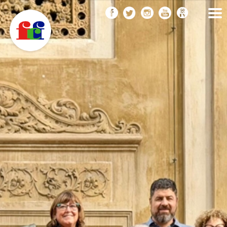
F
Vés
FEDERACIÓ CATALANA
DE FOTOGRAFIA
al
C
contingut
F