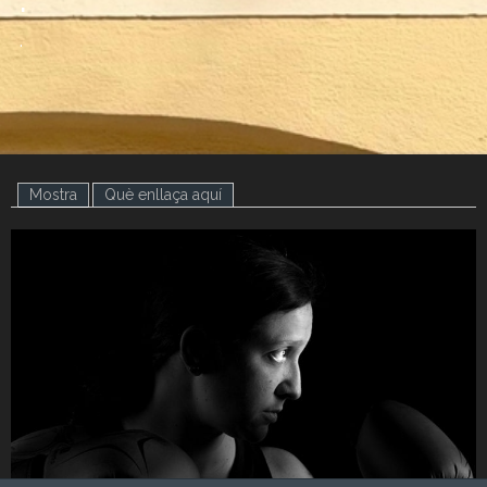
.
Mostra
(pestanya activa)
Què enllaça aquí