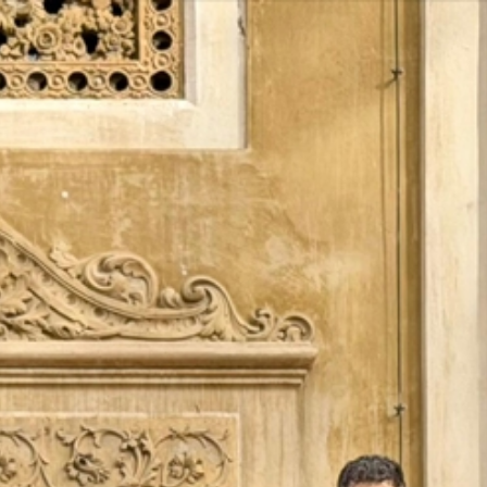
Vés
al
contingut