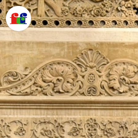
F
C
F