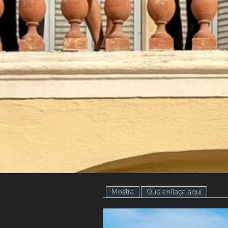
.
.
Mostra
(pestanya activa)
Què enllaça aquí