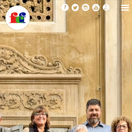
F
Vés
FEDERACIÓ CATALANA
DE FOTOGRAFIA
al
C
contingut
F