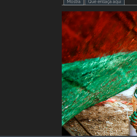
Mostra
(pestanya activa)
Què enllaça aquí