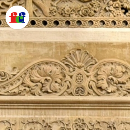
F
C
F