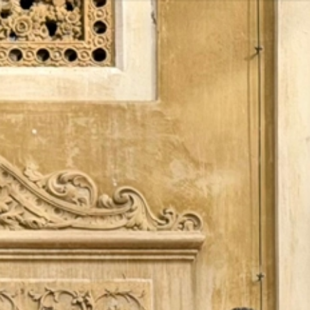
Vés
al
contingut