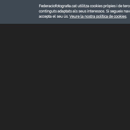
Federaciofotografia.cat utilitza cookies pròpies i de terc
continguts adaptats als seus interessos. Si segueix na
accepta el seu ús.
Veure la nostra política de cookies
.
GENER 2025
Categoria:
Reportatge