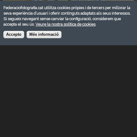
Federaciofotografia.cat utilitza cookies pròpies i de tercers per millorar la
seva experiència d’usuari i oferir continguts adaptats als seus interessos.
Si segueix navegant sense canviar la configuració, considerem que
accepta el seu ús.
Veure la nostra política de cookies
.
Accepto
Més informació
JUNY 2025
© FEDERACIÓ CATALANA DE FOTOGRAFIA 2026