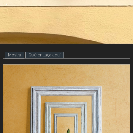
.
.
Mostra
(pestanya activa)
Què enllaça aquí