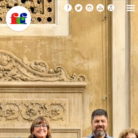
F
Vés
FEDERACIÓ CATALANA
DE FOTOGRAFIA
al
C
contingut
F