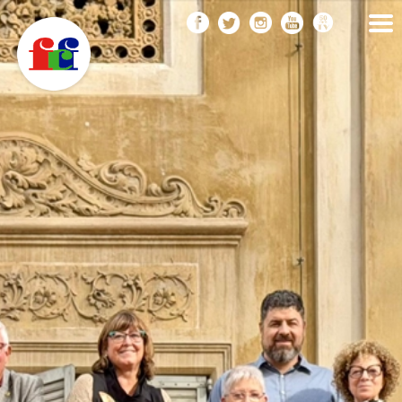
F
Vés
FEDERACIÓ CATALANA
DE FOTOGRAFIA
al
C
contingut
F