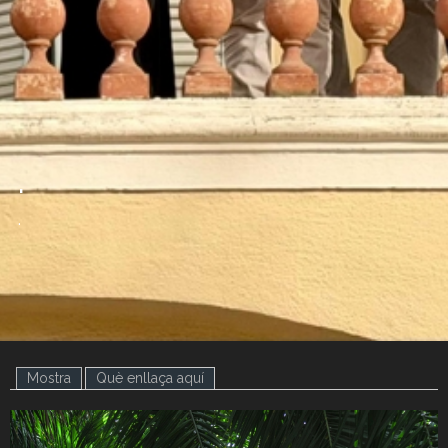
.
.
Mostra
(pestanya activa)
Què enllaça aquí