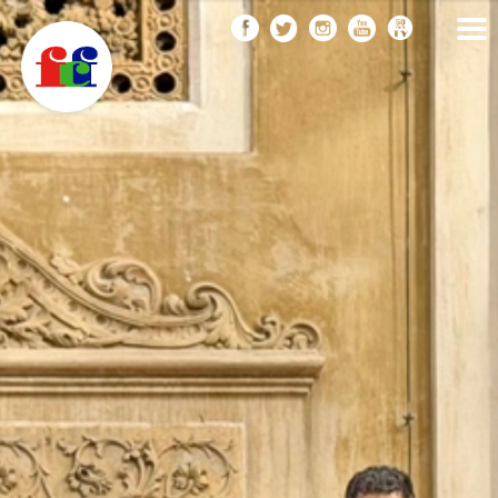
F
Vés
FEDERACIÓ CATALANA
DE FOTOGRAFIA
al
C
contingut
F