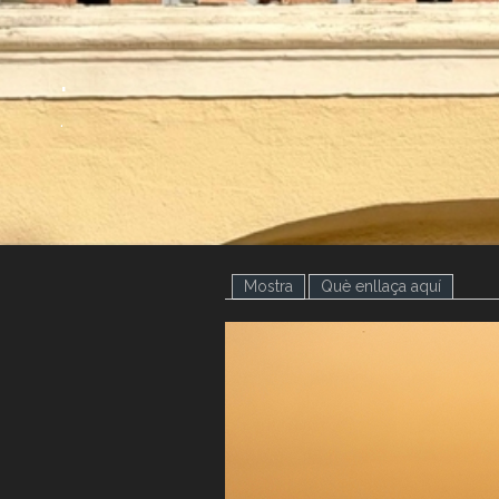
.
.
Mostra
(pestanya activa)
Què enllaça aquí