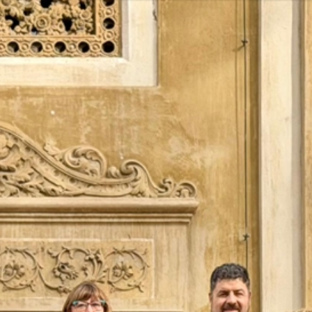
Vés
al
contingut