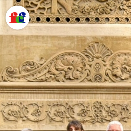
F
C
F