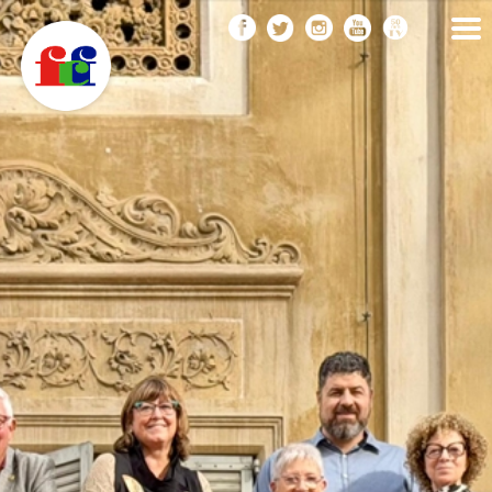
F
Vés
FEDERACIÓ CATALANA
DE FOTOGRAFIA
al
C
contingut
F