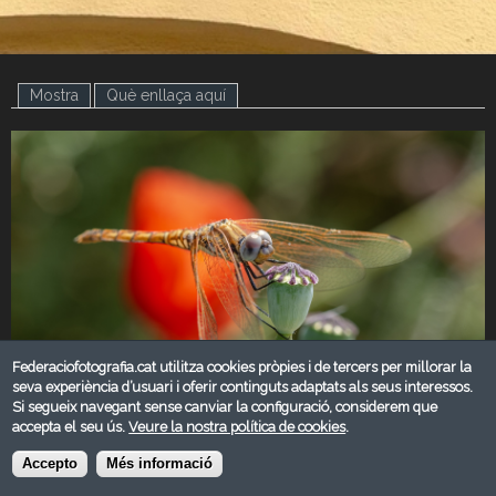
Mostra
(pestanya activa)
Què enllaça aquí
Federaciofotografia.cat utilitza cookies pròpies i de tercers per millorar la
seva experiència d’usuari i oferir continguts adaptats als seus interessos.
Si segueix navegant sense canviar la configuració, considerem que
JUNY 2025
accepta el seu ús.
Veure la nostra política de cookies
.
Categoria:
Accepto
Més informació