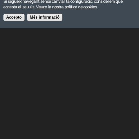
Si segueix navegant sense canviar la configuració, considerem que
accepta el seu ús.
Veure la nostra política de cookies
.
Accepto
Més informació
MAIG 2019
Categoria:
Reportatge
© FEDERACIÓ CATALANA DE FOTOGRAFIA 2026