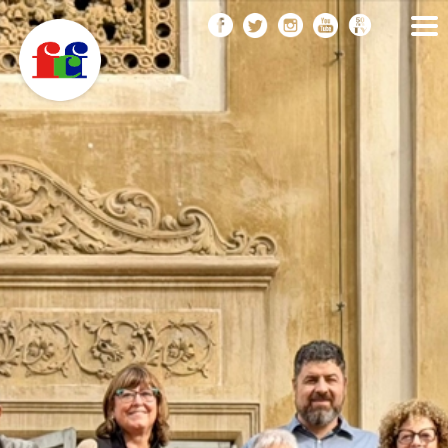
F
Vés
FEDERACIÓ CATALANA
DE FOTOGRAFIA
al
C
contingut
F