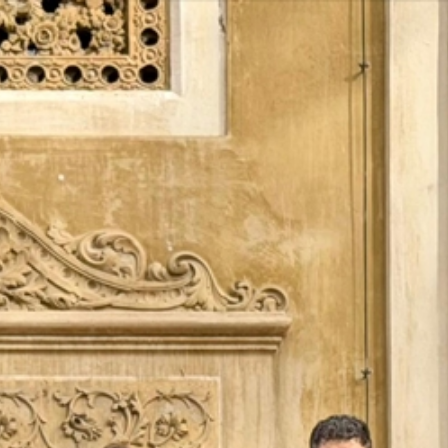
Vés
al
contingut