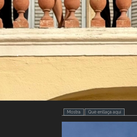
.
.
Mostra
(pestanya activa)
Què enllaça aquí