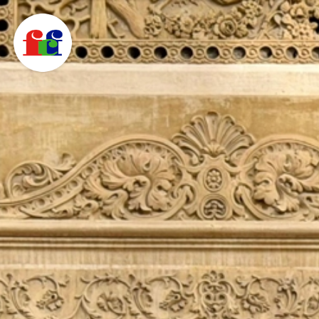
F
C
F