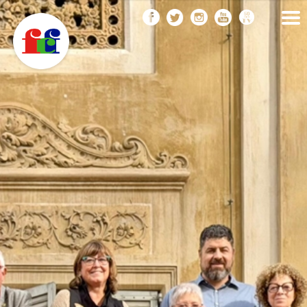
F
Vés
FEDERACIÓ CATALANA
DE FOTOGRAFIA
al
C
contingut
F