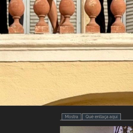
.
.
Mostra
(pestanya activa)
Què enllaça aquí