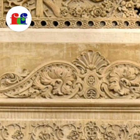
F
C
F