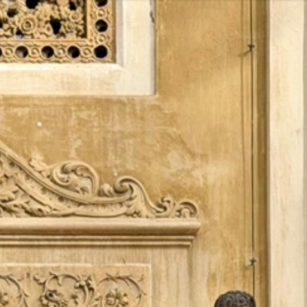
Vés
al
contingut