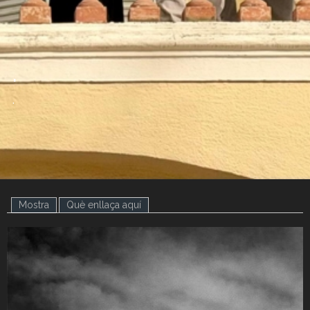
.
.
Mostra
(pestanya activa)
Què enllaça aquí