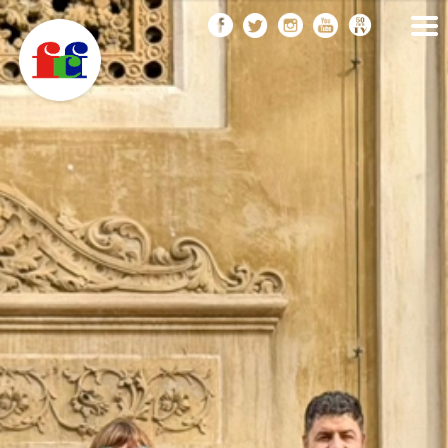
F
Vés
FEDERACIÓ CATALANA
DE FOTOGRAFIA
al
C
contingut
F