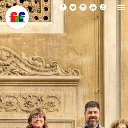
F
Vés
FEDERACIÓ CATALANA
DE FOTOGRAFIA
al
C
contingut
F