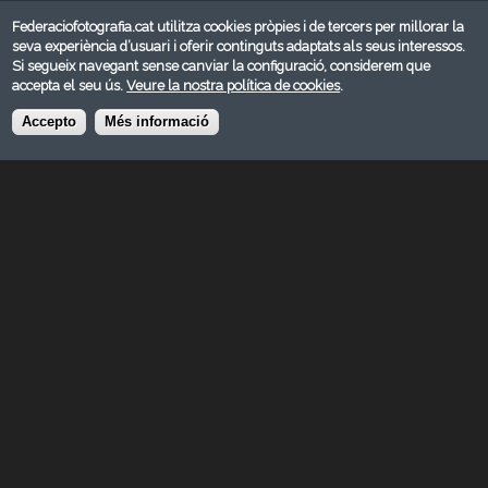
Federaciofotografia.cat utilitza cookies pròpies i de tercers per millorar la
seva experiència d’usuari i oferir continguts adaptats als seus interessos.
Si segueix navegant sense canviar la configuració, considerem que
accepta el seu ús.
Veure la nostra política de cookies
.
Accepto
Més informació
MARÇ 2021
Categoria:
Natura
© FEDERACIÓ CATALANA DE FOTOGRAFIA 2026