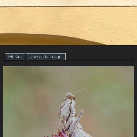
.
.
Mostra
(pestanya activa)
Què enllaça aquí