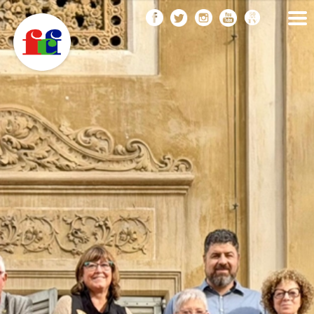
F
Vés
FEDERACIÓ CATALANA
DE FOTOGRAFIA
al
C
contingut
F