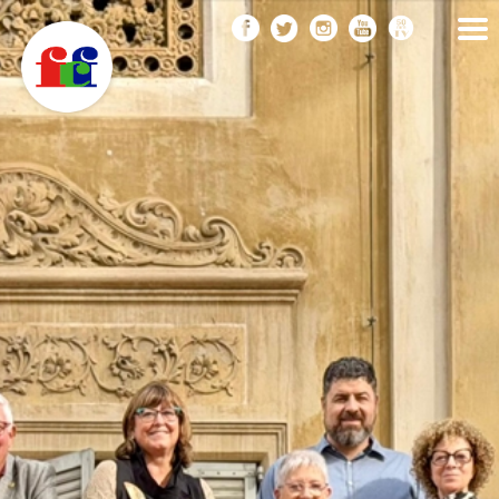
F
Vés
FEDERACIÓ CATALANA
DE FOTOGRAFIA
al
C
contingut
F