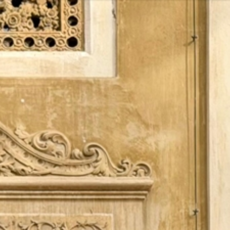
Vés
al
contingut