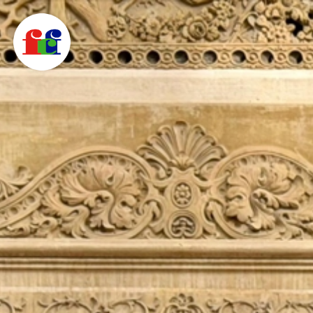
F
C
F