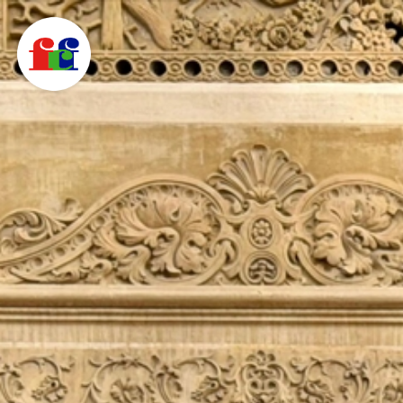
F
C
F