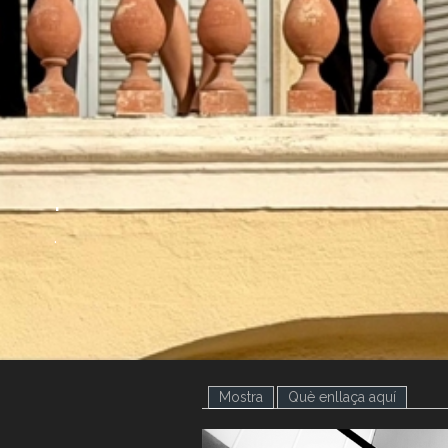
.
.
Mostra
(pestanya activa)
Què enllaça aquí