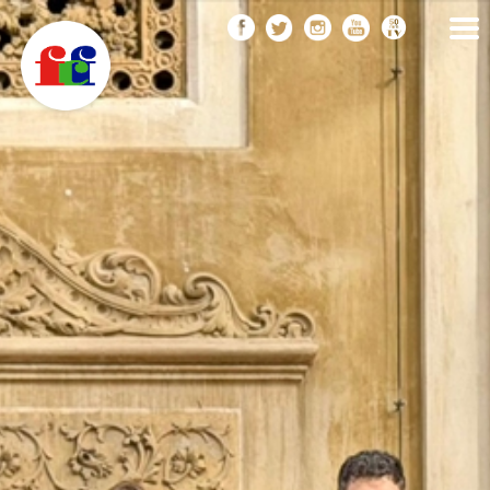
F
Vés
FEDERACIÓ CATALANA
DE FOTOGRAFIA
al
C
contingut
F