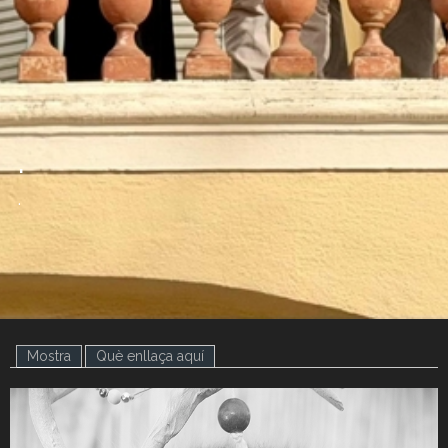
.
.
Mostra
(pestanya activa)
Què enllaça aquí