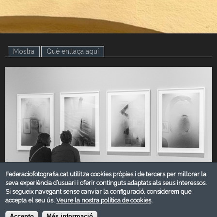
Mostra
(pestanya activa)
Què enllaça aquí
Federaciofotografia.cat utilitza cookies pròpies i de tercers per millorar la
seva experiència d’usuari i oferir continguts adaptats als seus interessos.
Si segueix navegant sense canviar la configuració, considerem que
accepta el seu ús.
Veure la nostra política de cookies
.
MARÇ 2025
Accepto
Més informació