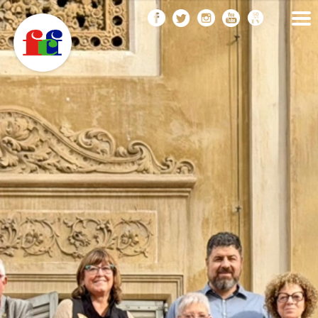
F
Vés
FEDERACIÓ CATALANA
DE FOTOGRAFIA
al
C
contingut
F