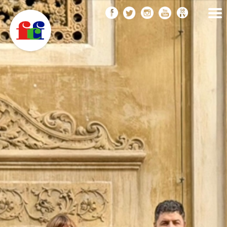
F
Vés
FEDERACIÓ CATALANA
DE FOTOGRAFIA
al
C
contingut
F