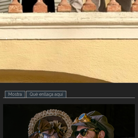
.
.
Mostra
(pestanya activa)
Què enllaça aquí