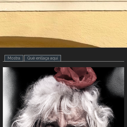
.
.
Mostra
(pestanya activa)
Què enllaça aquí