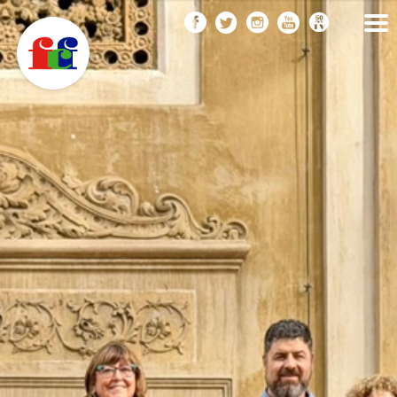
F
Vés
FEDERACIÓ CATALANA
DE FOTOGRAFIA
al
C
contingut
F