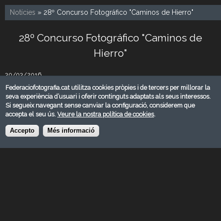
Notícies
» 28º Concurso Fotográfico "Caminos de Hierro"
28º Concurso Fotográfico "Caminos de
Hierro"
30/03/2016
Federaciofotografia.cat utilitza cookies pròpies i de tercers per millorar la
Seleccionadas las fotografías finalistas
seva experiència d’usuari i oferir continguts adaptats als seus interessos.
Si segueix navegant sense canviar la configuració, considerem que
Descarregar
accepta el seu ús.
Veure la nostra política de cookies
.
Accepto
Més informació
© FEDERACIÓ CATALANA DE FOTOGRAFIA 2026