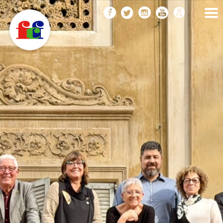
F
Vés
FEDERACIÓ CATALANA
DE FOTOGRAFIA
al
C
contingut
F