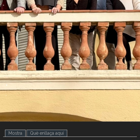
.
.
Mostra
Què enllaça aquí
(pestanya activa)