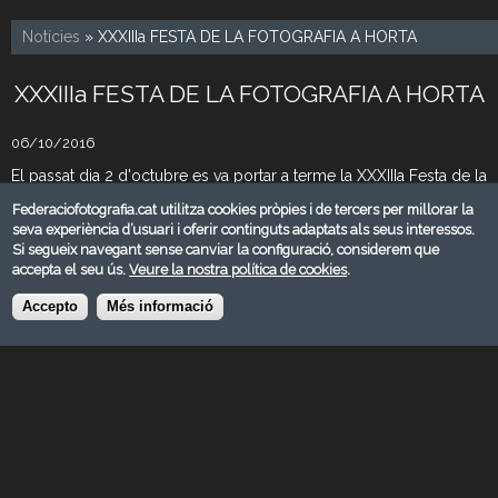
Notícies
» XXXIIIa FESTA DE LA FOTOGRAFIA A HORTA
XXXIIIa FESTA DE LA FOTOGRAFIA A HORTA
06/10/2016
El passat dia 2 d'octubre es va portar a terme la XXXIIIa Festa de la
Fotografia a Horta, organitzada pels companys del Grup
Federaciofotografia.cat utilitza cookies pròpies i de tercers per millorar la
Fotogràfic d'Horta i els Lluïsos d'Horta.
seva experiència d’usuari i oferir continguts adaptats als seus interessos.
Si segueix navegant sense canviar la configuració, considerem que
accepta el seu ús.
Veure la nostra política de cookies
.
Descarregar
Accepto
Més informació
© FEDERACIÓ CATALANA DE FOTOGRAFIA 2026