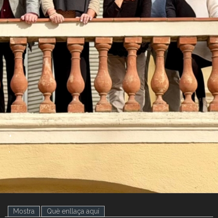
.
.
Mostra
Què enllaça aquí
(pestanya activa)