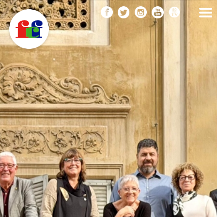
F
Vés
FEDERACIÓ CATALANA
DE FOTOGRAFIA
al
C
contingut
F