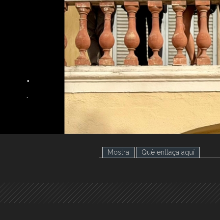
.
.
Mostra
Què enllaça aquí
(pestany