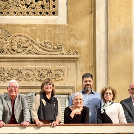
Vés
al
contingut