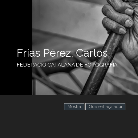
Frías Pérez, Carlos
FEDERACIÓ CATALANA DE FOTOGRAFIA
Mostra
Què enllaça aquí
(pestany