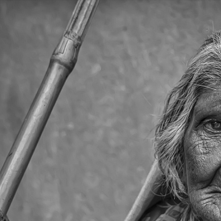
Vés
al
contingut