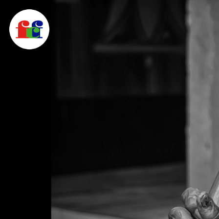
F
C
F