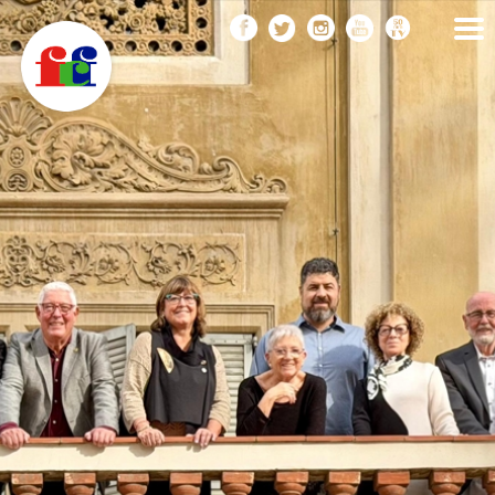
F
Vés
FEDERACIÓ CATALANA
DE FOTOGRAFIA
al
C
contingut
F