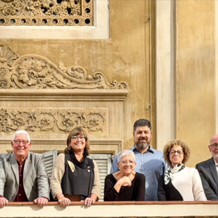
Vés
al
contingut