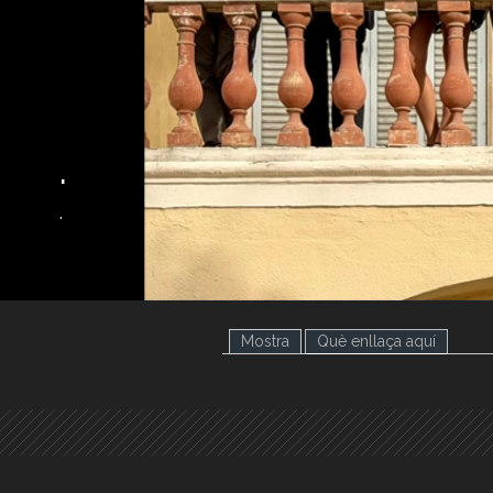
.
.
Mostra
Què enllaça aquí
(pestany