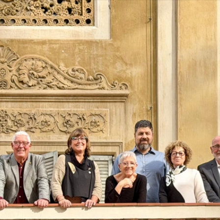
Vés
al
contingut