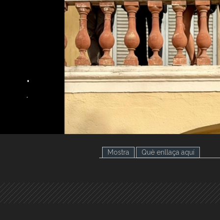
.
.
Mostra
Què enllaça aquí
(pestany