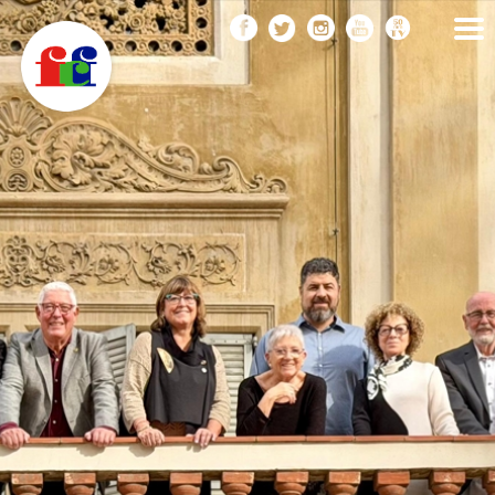
F
Vés
FEDERACIÓ CATALANA
DE FOTOGRAFIA
al
C
contingut
F