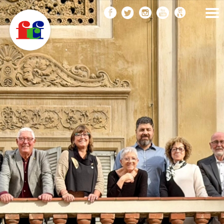
F
Vés
FEDERACIÓ CATALANA
DE FOTOGRAFIA
al
C
contingut
F