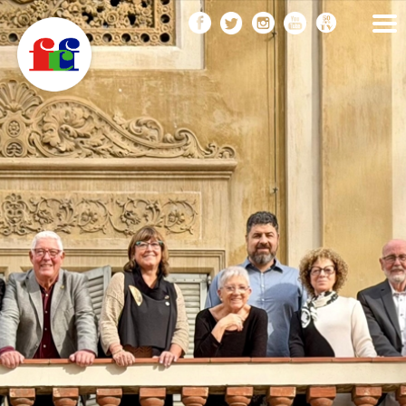
F
Vés
FEDERACIÓ CATALANA
DE FOTOGRAFIA
al
C
contingut
F