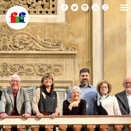
F
Vés
FEDERACIÓ CATALANA
DE FOTOGRAFIA
al
C
contingut
F