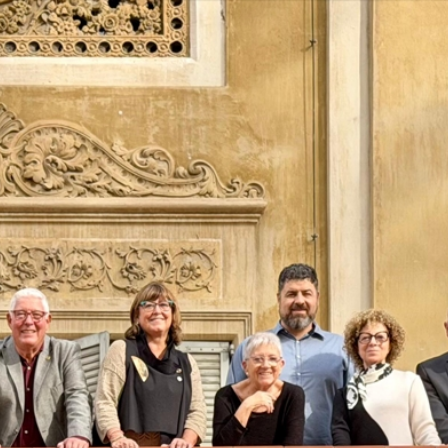
Vés
al
contingut