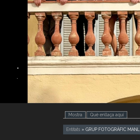
.
.
Mostra
Què enllaça aquí
(pestany
Entitats
» GRUP FOTOGRÀFIC MANL