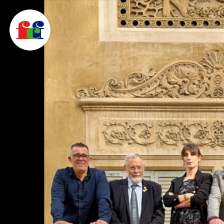
F
C
F