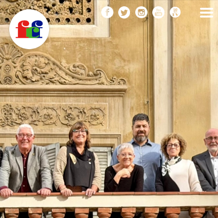
F
Vés
FEDERACIÓ CATALANA
DE FOTOGRAFIA
al
C
contingut
F