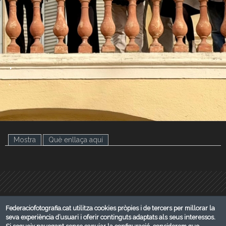
.
.
Mostra
Què enllaça aquí
(pestanya activa)
Federaciofotografia.cat utilitza cookies pròpies i de tercers per millorar la
seva experiència d’usuari i oferir continguts adaptats als seus interessos.
© FEDERACIÓ CATALANA DE FOTOGRAFIA 2026